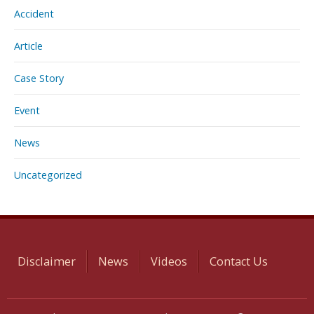
Accident
Article
Case Story
Event
News
Uncategorized
Disclaimer
News
Videos
Contact Us